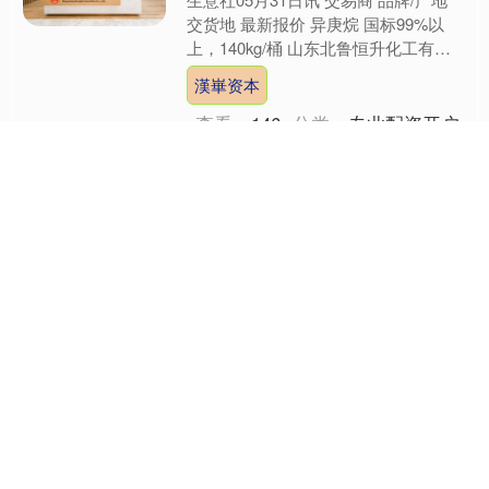
生意社05月31日讯 交易商 品牌/产地
交货地 最新报价 异庚烷 国标99%以
上，140kg/桶 山东北鲁恒升化工有限
公司 国产 山东省 11000元/吨 （....
漢崋资本
查看：
146
分类：
专业配资开户
东南配资 植物型除臭剂商
品报价动态（2026-05-
31）
生意社05月31日讯 交易商 品牌/产地
交货地 最新报价 植物型除臭剂 植物萃
取99含量 巩义市恒毅水处理有限公司
恒毅 河南省/郑州市 4000元/吨 （文....
东南配资
查看：
189
分类：
瑞和网
九鼎配资 羟乙基二异丙醇
胺商品报价动态（2026-05-