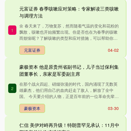
元富证券 春季咳嗽应对策略：专家解读三类咳嗽
与调理方法
🌼 春天来了，万物复苏，然而随着气温的变化和花粉的
1
飘散，咳嗽也开始频繁出现。你是否也在为春季的咳嗽
而烦恼呢？了解咳嗽的类型和应对措施，可以帮助你更
好地缓解症状，....
元富证券
04-02
豪极资本 他是原贵州省副书记，儿子当过保利集
团董事长，亲家是军委副主席
在那个战火四起、硝烟弥漫的时代，国内涌现了无数英
2
雄豪杰，他们用自己的血肉赶走了敌人，解放了全中
国。 今天要介绍的人物，正是百年前的一位革命先辈
——徐运北。 发奋....
豪极资本
03-30
仁信 美伊对峙再升级！特朗普罕见承认：11月中