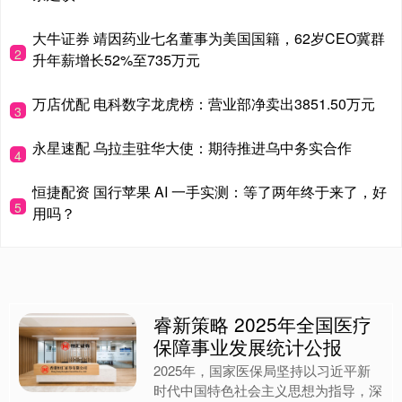
大牛证券 靖因药业七名董事为美国国籍，62岁CEO冀群
2
升年薪增长52%至735万元
万店优配 电科数字龙虎榜：营业部净卖出3851.50万元
3
永星速配 乌拉圭驻华大使：期待推进乌中务实合作
4
恒捷配资 国行苹果 AI 一手实测：等了两年终于来了，好
5
用吗？
睿新策略 2025年全国医疗
保障事业发展统计公报
2025年，国家医保局坚持以习近平新
时代中国特色社会主义思想为指导，深