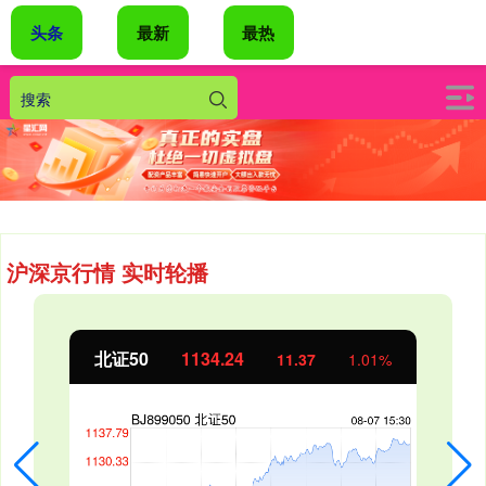
头条
最新
最热
沪深京行情 实时轮播
北证50
1134.24
11.37
1.01%