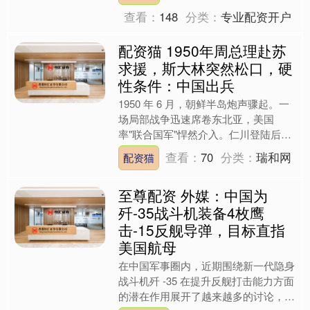
上午 ....
查看：
148
分类：
专业配资开户
配资猫 1950年周总理赴苏
求援，斯大林突然松口，硬
性条件：中国出兵
1950 年 6 月，朝鲜半岛炮声骤起。一
场局部战争迅速席卷东北亚，美国
率"联合国军"悍然介入。仁川登陆后，
朝鲜人民军节节败退，战火一路烧到了
查看：
70
分类：
瑞和网
配资猫
鸭绿江边。 新生的....
至尊配资 外媒：中国为
歼-35战斗机装备4枚鹰
击-15反舰导弹，目标直指
美国航母
在中国军事圈内，近期围绕新一代隐身
战斗机歼 -35 在提升反舰打击能力方面
的潜在作用展开了越来越多的讨论，特