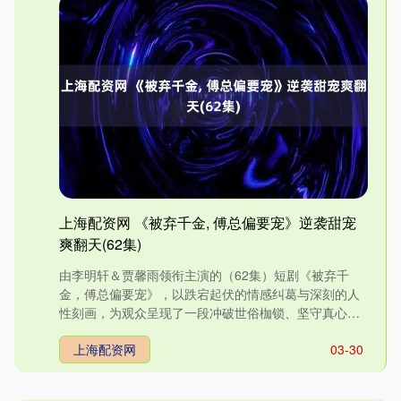
上海配资网 《被弃千金, 傅总偏要宠》逆袭甜宠
爽翻天(62集)
由李明轩＆贾馨雨领衔主演的（62集）短剧《被弃千
金，傅总偏要宠》，以跌宕起伏的情感纠葛与深刻的人
性刻画，为观众呈现了一段冲破世俗枷锁、坚守真心的
动人故事。剧中，....
上海配资网
03-30