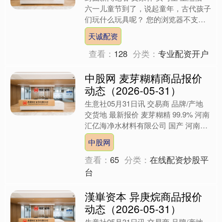
封面新闻记者 文康林 实习生 王湉恬
六一儿童节到了，说起童年，古代孩子
们玩什么玩具呢？ 您的浏览器不支持
此视频格式 晋代文物三轮铜鸠车给出
天诚配资
了答案。 这件巴掌大....
查看：
128
分类：
专业配资开户
中股网 麦芽糊精商品报价
动态（2026-05-31）
生意社05月31日讯 交易商 品牌/产地
交货地 最新报价 麦芽糊精 99.9% 河南
汇亿海净水材料有限公司 国产 河南省
3600元/吨 （文章来源：生意社）....
中股网
查看：
65
分类：
在线配资炒股平
台
漢崋资本 异庚烷商品报价
动态（2026-05-31）