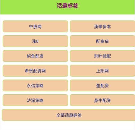
话题标签
中股网
漢崋资本
涨8
配资猫
鳄鱼配资
荆叶优配
希恩配资网
上阳网
永信策略
盈配资
泸深策略
鼎牛配资
全部话题标签