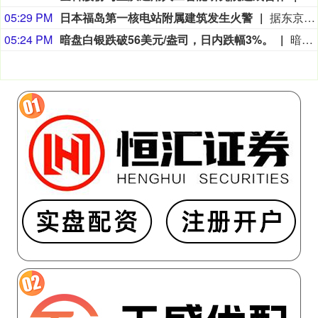
05:29 PM
日本福岛第一核电站附属建筑发生火警
据东京电力公司消息，当地时间8日15时35分左右，日本福岛第一核电站5号、6号机组服务建筑3、4层的火灾报警器发生启动。东京电力公司于当天16时01分向双叶消防本部报警。随后，消防部门赶赴现场确认，但未发现明火或冒烟。事件对核电站厂区设备没有造成影响，监测点以及厂区边界的尘埃监测仪等所测得的放射线量也未发现异常。（央视新闻）
05:24 PM
暗盘白银跌破56美元/盎司，日内跌幅3%。
暗盘白银跌破56美元/盎司，日内跌幅3%。