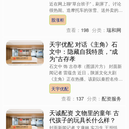
近在网上聊“草台班子”，刷屏了。讨论
很热闹。造摩托车的张雪、送外卖的诗
人王计兵、做影视的于正等名人都下场
股涨柜
评论，与余华互动。....
查看：
198
分类：
瑞和网
天宇优配 对话《主角》石
文中：隐藏自我特质，“成
为”古存孝
石文中 饰 古存孝（图源片方） 封面新
闻记者 雷蕴含 近日，陕派文化大剧
《主角》正在热播。该剧以秦腔名伶忆
秦娥的成长为主线，勾勒出几代戏曲人
天宇优配
的命运沉浮。剧中，由....
查看：
137
分类：
配资服务
天诚配资 文物里的童年 古
代孩子的玩具长什么样？