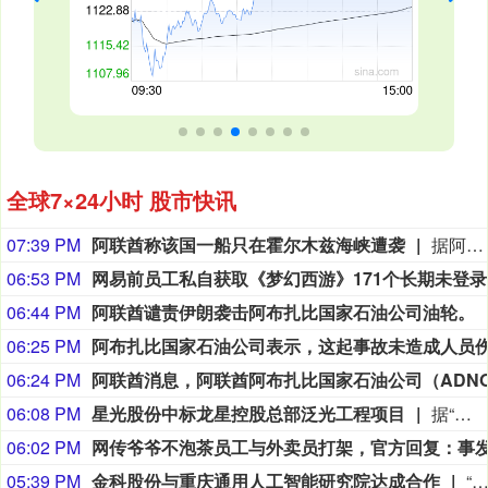
全球7×24小时 股市快讯
07:39 PM
阿联酋称该国一船只在霍尔木兹海峡遭袭
据阿联酋通讯社8月8日报道，阿布扎比国家石油公司证实，该公司一艘船只当天凌晨在通过霍尔木兹海峡时遭导弹袭击。阿布扎比国家石油公司说，袭击未造成人员受伤，目前局面可控。该公司并未提供遭袭船只具体类型、导弹来源以及船只受损情况等更多细节。（新华社）
06:53 PM
网易
06:44 PM
阿联酋谴责伊朗袭击阿布扎比国家石油公司油轮。
06:25 PM
06:24 PM
06:08 PM
星光股份中标龙星控股总部泛光工程项目
据“星光股份”公众号消息，近日，星光股份成功中标龙星控股总部泛光工程项目。
06:02 PM
05:39 PM
金科股份与重庆通用人工智能研究院达成合作
“金科股份”公众号消息，2026年8月，金科地产集团股份有限公司（简称“金科股份”）与重庆通用人工智能研究院在重庆正式签署全方位合作协议。双方将依托通用人工智能前沿技术，落地不动产全场景智慧解决方案，合力打造重庆“人工智能+不动产