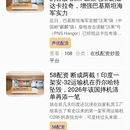
达卡拉奇，增强巴基斯坦海
军实力
近日，巴基斯坦海军首艘"汉果"级（中
国称"麒麟"级）柴电攻击潜艇"汉果"号
（PNS Hangor）已经抵达卡拉奇港。
这标志着巴基斯坦海军正在实施的全面
声优配音
现代化升级....
查看：
108
分类：
在线配资炒股
平台
58配资 断成两截！印度一
架安-32运输机在乔尔哈特
坠毁，2026年该国摔机清
单再添一笔
就在前几天印度还沉浸在自家私营工厂
组装出了有史以来的第一架军用运输机
C295 的喜悦当中，可是转过头来噩耗
就再次传来 ... 据印媒报道，就在 13 日
58配资