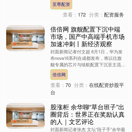
别是在复杂海上作战环境下对抗美国航
至尊配资
空母舰战斗群的背景....
查看：
172
分类：
配资服务
倍倍网 旗舰配置下沉中端
市场，国产中高端手机市场
加速冲刺丨新经济观察
封面新闻记者付文超 6月1日，华为发
布nova16系列在成都发布，将以往旗
舰专属的芯片与续航配置下沉至主流价
位。 业内认为，nova16系列的“逆势升
倍倍网
配”恰是韬....
查看：
70
分类：
在线配资炒股平
台
股涨柜 余华聊“草台班子”出
圈背后：世界正在奖励认真
的人｜文艺评论
封面新闻记者张杰 文坛“段子手”余华最