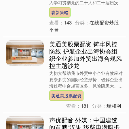
入学习贯彻党的二十大和二十届历次全
会精神，全面落实党中央、国务院决策
睿新策略
部署，稳中求进、深化改....
查看：
143
分类：
在线配资炒股
平台
美通美股票配资 铸牢风控
防线 护航企业出海协会组
织企业参加外贸出海合规风
控主题沙龙
为切实帮助我市外贸中小企业有效应对
复杂多变的国际经贸形势，破解企业出
海过程中合规盲区多、风险隐患大、防
控能力弱、维权渠道少等突出问题，全
美通美股票配资
面提升企业跨境经营风险防....
查看：
181
分类：
瑞和网
声优配音 外媒：中国建造
的首艘“汉果”级柴电潜艇抵